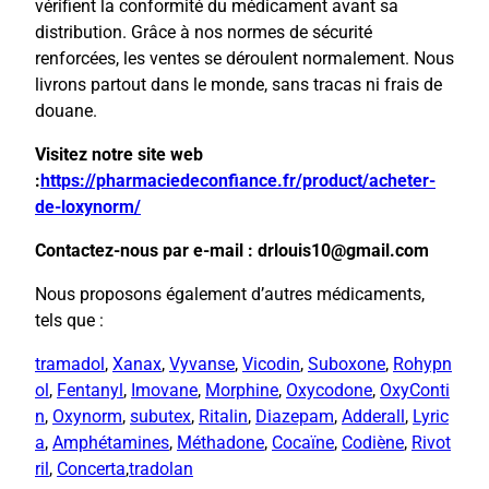
vérifient la conformité du médicament avant sa
distribution. Grâce à nos normes de sécurité
renforcées, les ventes se déroulent normalement. Nous
livrons partout dans le monde, sans tracas ni frais de
douane.
Visitez notre site web
:
https://pharmaciedeconfiance.fr/product/acheter-
de-loxynorm/
Contactez-nous par e-mail : drlouis10@gmail.com
Nous proposons également d’autres médicaments,
tels que :
tramadol
,
Xanax
,
Vyvanse
,
Vicodin
,
Suboxone
,
Rohypn
ol
,
Fentanyl
,
Imovane
,
Morphine
,
Oxycodone
,
OxyConti
n
,
Oxynorm
,
subutex
,
Ritalin
,
Diazepam
,
Adderall
,
Lyric
a
,
Amphétamines
,
Méthadone
,
Cocaïne
,
Codiène
,
Rivot
ril
,
Concerta
,
tradolan