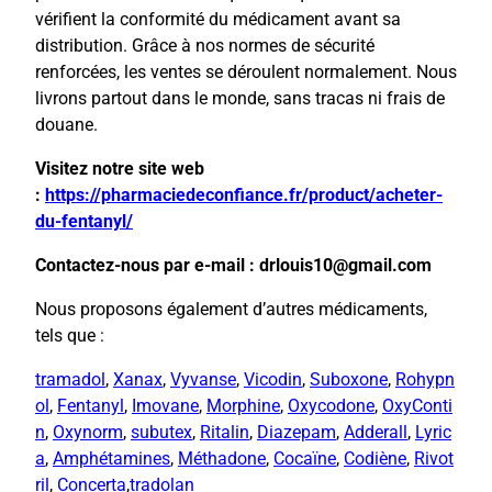
vérifient la conformité du médicament avant sa
distribution. Grâce à nos normes de sécurité
renforcées, les ventes se déroulent normalement. Nous
livrons partout dans le monde, sans tracas ni frais de
douane.
Visitez notre site web
:
https://pharmaciedeconfiance.fr/product/acheter-
du-fentanyl/
Contactez-nous par e-mail : drlouis10@gmail.com
Nous proposons également d’autres médicaments,
tels que :
tramadol
,
Xanax
,
Vyvanse
,
Vicodin
,
Suboxone
,
Rohypn
ol
,
Fentanyl
,
Imovane
,
Morphine
,
Oxycodone
,
OxyConti
n
,
Oxynorm
,
subutex
,
Ritalin
,
Diazepam
,
Adderall
,
Lyric
a
,
Amphétamines
,
Méthadone
,
Cocaïne
,
Codiène
,
Rivot
ril
,
Concerta
,
tradolan