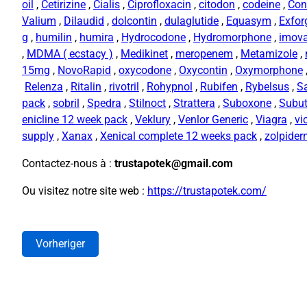
oil
,
Cetirizine
,
Cialis
,
Ciprofloxacin
,
citodon
,
codeine
,
Con
Valium
,
Dilaudid
,
dolcontin
,
dulaglutide
,
Equasym
,
Exfor
g
,
humilin
,
humira
,
Hydrocodone
,
Hydromorphone
,
imov
,
MDMA ( ecstacy )
,
Medikinet
,
meropenem
,
Metamizole
,
15mg
,
NovoRapid
,
oxycodone
,
Oxycontin
,
Oxymorphone
Relenza
,
Ritalin
,
rivotril
,
Rohypnol
,
Rubifen
,
Rybelsus
,
S
pack
,
sobril
,
Spedra
,
Stilnoct
,
Strattera
,
Suboxone
,
Subu
enicline 12 week pack
,
Veklury
,
Venlor Generic
,
Viagra
,
vi
supply
,
Xanax
,
Xenical complete 12 weeks pack
,
zolpide
Contactez-nous à :
trustapotek@gmail.com
Ou visitez notre site web :
https://trustapotek.com/
Vorheriger