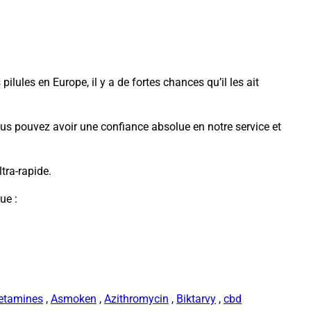
lules en Europe, il y a de fortes chances qu’il les ait
vous pouvez avoir une confiance absolue en notre service et
tra-rapide.
ue :
etamines
,
Asmoken
,
Azithromycin
,
Biktarvy
,
cbd