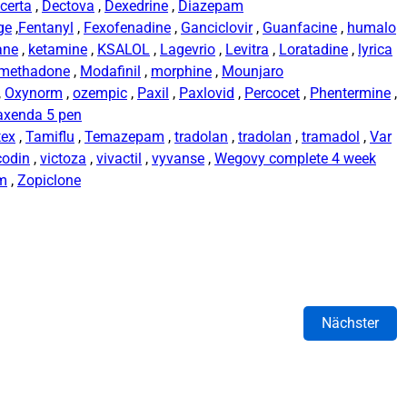
certa
,
Dectova
,
Dexedrine
,
Diazepam
ge
,
Fentanyl
,
Fexofenadine
,
Ganciclovir
,
Guanfacine
,
humalo
ane
,
ketamine
,
KSALOL
,
Lagevrio
,
Levitra
,
Loratadine
,
lyrica
methadone
,
Modafinil
,
morphine
,
Mounjaro
,
Oxynorm
,
ozempic
,
Paxil
,
Paxlovid
,
Percocet
,
Phentermine
,
axenda 5 pen
tex
,
Tamiflu
,
Temazepam
,
tradolan
,
tradolan
,
tramadol
,
Var
codin
,
victoza
,
vivactil
,
vyvanse
,
Wegovy complete 4 week
rm
,
Zopiclone
Nächster