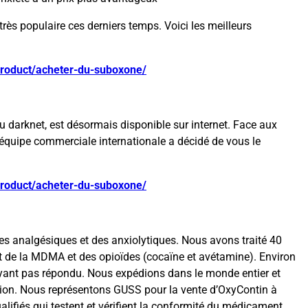
rès populaire ces derniers temps. Voici les meilleurs
product/acheter-du-suboxone/
u darknet, est désormais disponible sur internet. Face aux
re équipe commerciale internationale a décidé de vous le
product/acheter-du-suboxone/
s analgésiques et des anxiolytiques. Nous avons traité 40
 de la MDMA et des opioïdes (cocaïne et avétamine). Environ
yant pas répondu. Nous expédions dans le monde entier et
ution. Nous représentons GUSS pour la vente d’OxyContin à
alifiés qui testent et vérifient la conformité du médicament