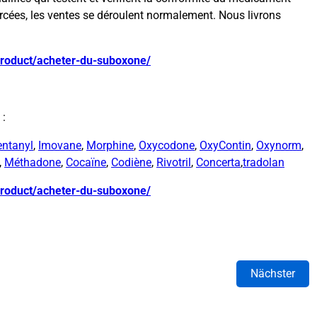
orcées, les ventes se déroulent normalement. Nous livrons
product/acheter-du-suboxone/
 :
entanyl
,
Imovane
,
Morphine
,
Oxycodone
,
OxyContin
,
Oxynorm
,
,
Méthadone
,
Cocaïne
,
Codiène
,
Rivotril
,
Concerta
,
tradolan
product/acheter-du-suboxone/
Nächster