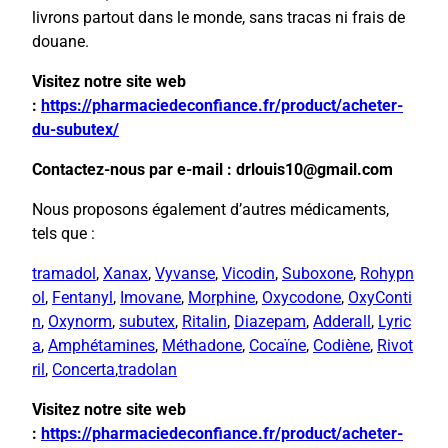
livrons partout dans le monde, sans tracas ni frais de
douane.
Visitez notre site web
:
https://pharmaciedeconfiance.fr/product/acheter-
du-subutex/
Contactez-nous par e-mail : drlouis10@gmail.com
Nous proposons également d’autres médicaments,
tels que :
tramadol
,
Xanax
,
Vyvanse
,
Vicodin
,
Suboxone
,
Rohypn
ol
,
Fentanyl
,
Imovane
,
Morphine
,
Oxycodone
,
OxyConti
n
,
Oxynorm
,
subutex
,
Ritalin
,
Diazepam
,
Adderall
,
Lyric
a
,
Amphétamines
,
Méthadone
,
Cocaïne
,
Codiène
,
Rivot
ril
,
Concerta
,
tradolan
Visitez notre site web
:
https://pharmaciedeconfiance.fr/product/acheter-