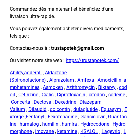
Commandez dès maintenant et bénéficiez d’une
livraison ultra-rapide.
Vous pouvez également acheter divers médicaments,
tels que :
Contactez-nous à :
trustapotek@gmail.com
Ou visitez notre site web :
https://trustapotek.com/
Abilify
,
adderall
,
Aldactone
(Spironolactone)
,
Alprazolam
,
Amfexa
,
Amoxicillin
,
a
mphetamines
,
Asmoken
,
Azithromycin
,
Biktarvy
,
cbd
oil
,
Cetirizine
,
Cialis
,
Ciprofloxacin
,
citodon
,
codeine
,
Concerta
,
Dectova
,
Dexedrine
,
Diazepam
Valium
,
Dilaudid
,
dolcontin
,
dulaglutide
,
Equasym
,
E
xforge
,
Fentanyl
,
Fexofenadine
,
Ganciclovir
,
Guanfac
ine
,
humalog
,
humilin
,
humira
,
Hydrocodone
,
Hydro
morphone
,
imovane
,
ketamine
,
KSALOL
,
Lagevrio
,
L