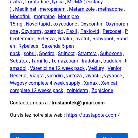
evitra
,
Loratadine
,
lyrica
,
MDMA ( ecstacy
)
,
Medikinet
,
meropenem
,
Metamizole
,
methadone
,
Modafinil
,
morphine
,
Mounjaro
15mg
,
NovoRapid
,
oxycodone
,
Oxycontin
,
Oxymorph
one
,
Oxynorm
,
ozempic
,
Paxil
,
Paxlovid
,
Percocet
,
P
hentermine
,
Relenza
,
Ritalin
,
rivotril
,
Rohypnol
,
Rubif
en
,
Rybelsus
,
Saxenda 5 pen
pack
,
sobril
,
Spedra
,
Stilnoct
,
Strattera
,
Suboxone
,
Subutex
,
Tamiflu
,
Temazepam
,
tradolan
,
tradolan
,
tr
amadol
,
Varenicline 12 week pack
,
Veklury
,
Venlor
Generic
,
Viagra
,
vicodin
,
victoza
,
vivactil
,
vyvanse
,
Wegovy complete 4 week supply
,
Xanax
,
Xenical
complete 12 weeks pack
,
zolpiderm
,
Zopiclone
Contactez-nous à :
trustapotek@gmail.com
Ou visitez notre site web :
https://trustapotek.com/