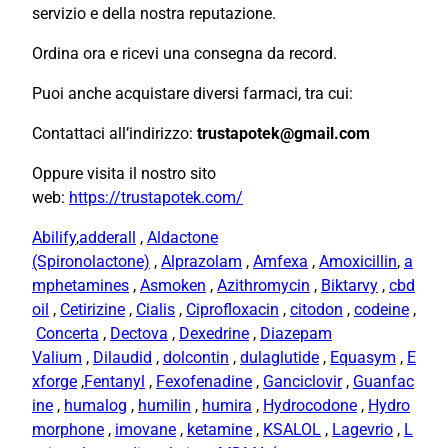
servizio e della nostra reputazione.
Ordina ora e ricevi una consegna da record.
Puoi anche acquistare diversi farmaci, tra cui:
Contattaci all’indirizzo:
trustapotek@gmail.com
Oppure visita il nostro sito
web:
https://trustapotek.com/
Abilify
,
adderall
,
Aldactone
(Spironolactone)
,
Alprazolam
,
Amfexa
,
Amoxicillin
,
a
mphetamines
,
Asmoken
,
Azithromycin
,
Biktarvy
,
cbd
oil
,
Cetirizine
,
Cialis
,
Ciprofloxacin
,
citodon
,
codeine
,
Concerta
,
Dectova
,
Dexedrine
,
Diazepam
Valium
,
Dilaudid
,
dolcontin
,
dulaglutide
,
Equasym
,
E
xforge
,
Fentanyl
,
Fexofenadine
,
Ganciclovir
,
Guanfac
ine
,
humalog
,
humilin
,
humira
,
Hydrocodone
,
Hydro
morphone
,
imovane
,
ketamine
,
KSALOL
,
Lagevrio
,
L