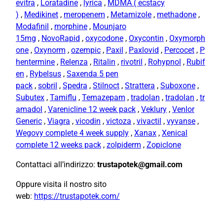
evitra
,
Loratadine
,
lyrica
,
MDMA ( ecstacy
)
,
Medikinet
,
meropenem
,
Metamizole
,
methadone
,
Modafinil
,
morphine
,
Mounjaro
15mg
,
NovoRapid
,
oxycodone
,
Oxycontin
,
Oxymorph
one
,
Oxynorm
,
ozempic
,
Paxil
,
Paxlovid
,
Percocet
,
P
hentermine
,
Relenza
,
Ritalin
,
rivotril
,
Rohypnol
,
Rubif
en
,
Rybelsus
,
Saxenda 5 pen
pack
,
sobril
,
Spedra
,
Stilnoct
,
Strattera
,
Suboxone
,
Subutex
,
Tamiflu
,
Temazepam
,
tradolan
,
tradolan
,
tr
amadol
,
Varenicline 12 week pack
,
Veklury
,
Venlor
Generic
,
Viagra
,
vicodin
,
victoza
,
vivactil
,
vyvanse
,
Wegovy complete 4 week supply
,
Xanax
,
Xenical
complete 12 weeks pack
,
zolpiderm
,
Zopiclone
Contattaci all’indirizzo:
trustapotek@gmail.com
Oppure visita il nostro sito
web:
https://trustapotek.com/