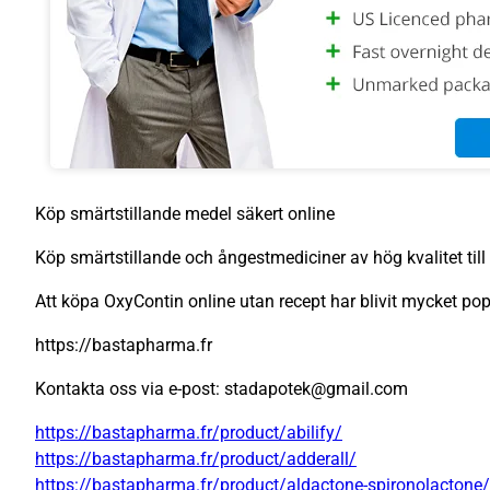
Köp smärtstillande medel säkert online
Köp smärtstillande och ångestmediciner av hög kvalitet till 
Att köpa OxyContin online utan recept har blivit mycket pop
https://bastapharma.fr
Kontakta oss via e-post: stadapotek@gmail.com
https://bastapharma.fr/product/abilify/
https://bastapharma.fr/product/adderall/
https://bastapharma.fr/product/aldactone-spironolactone/