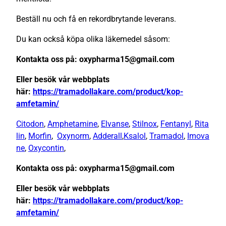
Beställ nu och få en rekordbrytande leverans.
Du kan också köpa olika läkemedel såsom:
Kontakta oss på: oxypharma15@gmail.com
Eller besök vår webbplats
här:
https://tramadollakare.com/product/kop-
amfetamin/
Citodon
,
Amphetamine
,
Elvanse
,
Stilnox
,
Fentanyl
,
Rita
lin
,
Morfin
,
Oxynorm
,
Adderall
,
Ksalol
,
Tramadol
,
Imova
ne
,
Oxycontin
,
Kontakta oss på: oxypharma15@gmail.com
Eller besök vår webbplats
här:
https://tramadollakare.com/product/kop-
amfetamin/