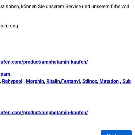
passt haben, können Sie unserem Service und unserem Erbe voll
Lieferung.
aufen.com/product/amphetamin-kaufen/
epam
,
Rohypnol
,
Morphin
,
Ritalin
,
Fentanyl
,
Stilnox
,
Metadon
,
Sub
aufen.com/product/amphetamin-kaufen/