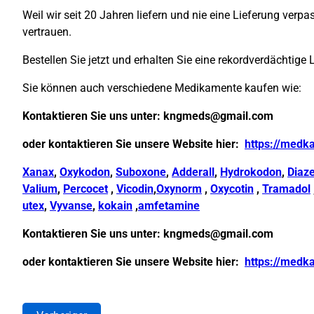
Weil wir seit 20 Jahren liefern und nie eine Lieferung ver
vertrauen.
Bestellen Sie jetzt und erhalten Sie eine rekordverdächtige 
Sie können auch verschiedene Medikamente kaufen wie:
Kontaktieren Sie uns unter:
kngmeds@gmail.com
oder kontaktieren Sie unsere Website hier:
https://medk
Xanax
,
Oxykodon
,
Suboxone
,
Adderall
,
Hydrokodon
,
Diaz
Valium
,
Percocet
,
Vicodin
,
Oxynorm
,
Oxycotin
,
Tramadol
utex
,
Vyvanse
,
kokain
,
amfetamine
Kontaktieren Sie uns unter:
kngmeds@gmail.com
oder kontaktieren Sie unsere Website hier:
https://medk