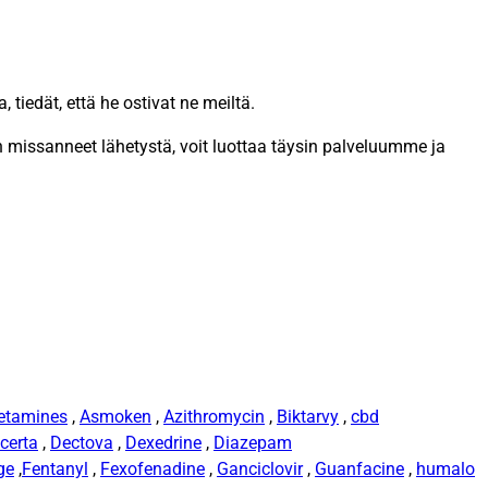
 tiedät, että he ostivat ne meiltä.
missanneet lähetystä, voit luottaa täysin palveluumme ja
etamines
,
Asmoken
,
Azithromycin
,
Biktarvy
,
cbd
certa
,
Dectova
,
Dexedrine
,
Diazepam
ge
,
Fentanyl
,
Fexofenadine
,
Ganciclovir
,
Guanfacine
,
humalo