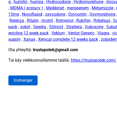
g
,
humilin
,
humira
,
Hydrocodone
,
Hydromorphone
,
imov
,
MDMA ( ecstacy )
,
Medikinet
,
meropenem
,
Metamizole
,
15mg
,
NovoRapid
,
oxycodone
,
Oxycontin
,
Oxymorphone
Relenza
,
Ritalin
,
rivotril
,
Rohypnol
,
Rubifen
,
Rybelsus
,
S
pack
,
sobril
,
Spedra
,
Stilnoct
,
Strattera
,
Suboxone
,
Subu
enicline 12 week pack
,
Veklury
,
Venlor Generic
,
Viagra
,
vi
supply
,
Xanax
,
Xenical complete 12 weeks pack
,
zolpide
Ota yhteyttä:
trustapotek@gmail.com
Tai käy verkkosivuillamme täällä:
https://trustapotek.com/
Vorheriger