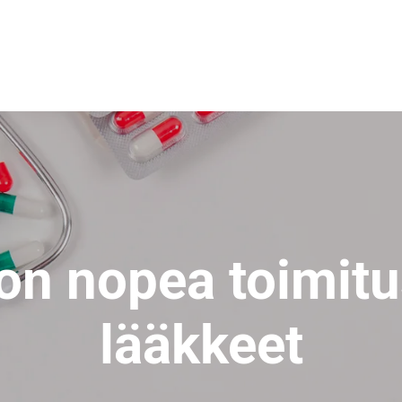
a on nopea toimit
lääkkeet