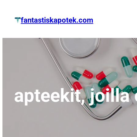
Zum
Inhalt
fantastiskapotek.com
springen
apteekit, joill