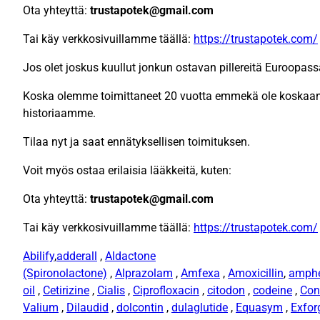
Ota yhteyttä:
trustapotek@gmail.com
Tai käy verkkosivuillamme täällä:
https://trustapotek.com/
Jos olet joskus kuullut jonkun ostavan pillereitä Euroopassa,
Koska olemme toimittaneet 20 vuotta emmekä ole koskaan 
historiaamme.
Tilaa nyt ja saat ennätyksellisen toimituksen.
Voit myös ostaa erilaisia ​​lääkkeitä, kuten:
Ota yhteyttä:
trustapotek@gmail.com
Tai käy verkkosivuillamme täällä:
https://trustapotek.com/
Abilify
,
adderall
,
Aldactone
(Spironolactone)
,
Alprazolam
,
Amfexa
,
Amoxicillin
,
amph
oil
,
Cetirizine
,
Cialis
,
Ciprofloxacin
,
citodon
,
codeine
,
Con
Valium
,
Dilaudid
,
dolcontin
,
dulaglutide
,
Equasym
,
Exfor