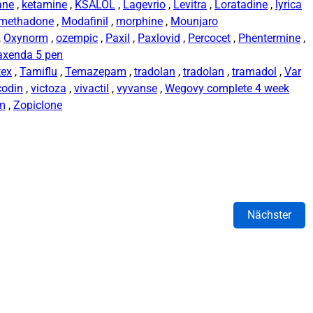
ane
,
ketamine
,
KSALOL
,
Lagevrio
,
Levitra
,
Loratadine
,
lyrica
methadone
,
Modafinil
,
morphine
,
Mounjaro
,
Oxynorm
,
ozempic
,
Paxil
,
Paxlovid
,
Percocet
,
Phentermine
,
axenda 5 pen
tex
,
Tamiflu
,
Temazepam
,
tradolan
,
tradolan
,
tramadol
,
Var
codin
,
victoza
,
vivactil
,
vyvanse
,
Wegovy complete 4 week
rm
,
Zopiclone
Nächster