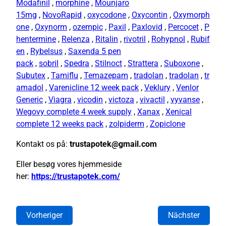
Modafinil
,
morphine
,
Mounjaro
15mg
,
NovoRapid
,
oxycodone
,
Oxycontin
,
Oxymorph
one
,
Oxynorm
,
ozempic
,
Paxil
,
Paxlovid
,
Percocet
,
P
hentermine
,
Relenza
,
Ritalin
,
rivotril
,
Rohypnol
,
Rubif
en
,
Rybelsus
,
Saxenda 5 pen
pack
,
sobril
,
Spedra
,
Stilnoct
,
Strattera
,
Suboxone
,
Subutex
,
Tamiflu
,
Temazepam
,
tradolan
,
tradolan
,
tr
amadol
,
Varenicline 12 week pack
,
Veklury
,
Venlor
Generic
,
Viagra
,
vicodin
,
victoza
,
vivactil
,
vyvanse
,
Wegovy complete 4 week supply
,
Xanax
,
Xenical
complete 12 weeks pack
,
zolpiderm
,
Zopiclone
Kontakt os på:
trustapotek@gmail.com
Eller besøg vores hjemmeside
her:
https://trustapotek.com/
Vorheriger
Nächster