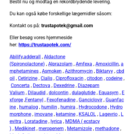
Bestil nu og modtag en rekordbrydende levering.
Du kan også købe forskellige lægemidler såsom:
Kontakt os på:
trustapotek@gmail.com
Eller besøg vores hjemmeside
her:
https://trustapotek.com/
Abilify
,
adderall
,
Aldactone
(Spironolactone)
,
Alprazolam
,
Amfexa
,
Amoxicillin
,
a
mphetamines
,
Asmoken
,
Azithromycin
,
Biktarvy
,
cbd
oil
,
Cetirizine
,
Cialis
,
Ciprofloxacin
,
citodon
,
codeine
,
Concerta
,
Dectova
,
Dexedrine
,
Diazepam
Valium
,
Dilaudid
,
dolcontin
,
dulaglutide
,
Equasym
,
E
xforge
,
Fentanyl
,
Fexofenadine
,
Ganciclovir
,
Guanfac
ine
,
humalog
,
humilin
,
humira
,
Hydrocodone
,
Hydro
morphone
,
imovane
,
ketamine
,
KSALOL
,
Lagevrio
,
L
evitra
,
Loratadine
,
lyrica
,
MDMA ( ecstacy
)
,
Medikinet
,
meropenem
,
Metamizole
,
methadone
,