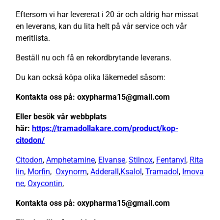
Eftersom vi har levererat i 20 år och aldrig har missat
en leverans, kan du lita helt på vår service och vår
meritlista.
Beställ nu och få en rekordbrytande leverans.
Du kan också köpa olika läkemedel såsom:
Kontakta oss på: oxypharma15@gmail.com
Eller besök vår webbplats
här:
https://tramadollakare.com/product/kop-
citodon/
Citodon
,
Amphetamine
,
Elvanse
,
Stilnox
,
Fentanyl
,
Rita
lin
,
Morfin
,
Oxynorm
,
Adderall
,
Ksalol
,
Tramadol
,
Imova
ne
,
Oxycontin
,
Kontakta oss på: oxypharma15@gmail.com