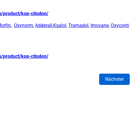
m/product/kop-citodon/
orfin
,
Oxynorm
,
Adderall
,
Ksalol
,
Tramadol
,
Imovane
,
Oxyconti
m/product/kop-citodon/
Nächster