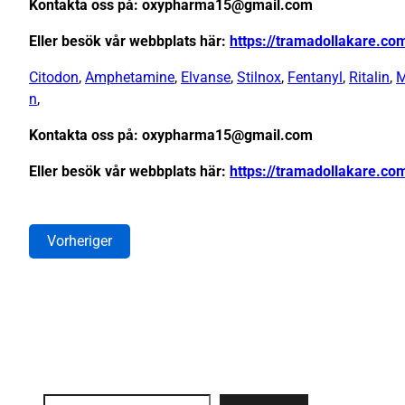
Kontakta oss på: oxypharma15@gmail.com
Eller besök vår webbplats här:
https://tramadollakare.co
Citodon
,
Amphetamine
,
Elvanse
,
Stilnox
,
Fentanyl
,
Ritalin
,
M
n
,
Kontakta oss på: oxypharma15@gmail.com
Eller besök vår webbplats här:
https://tramadollakare.co
Vorheriger
Search