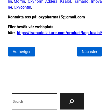
lin
,
Morfin
,
Oxynorm
,
Adderall
,
Ksalol
,
Tramadol
,
Imova
ne
,
Oxycontin
,
Kontakta oss på: oxypharma15@gmail.com
Eller besök vår webbplats
här:
https://tramadollakare.com/product/kop-ksalol/
Vorheriger
Nächster
Search