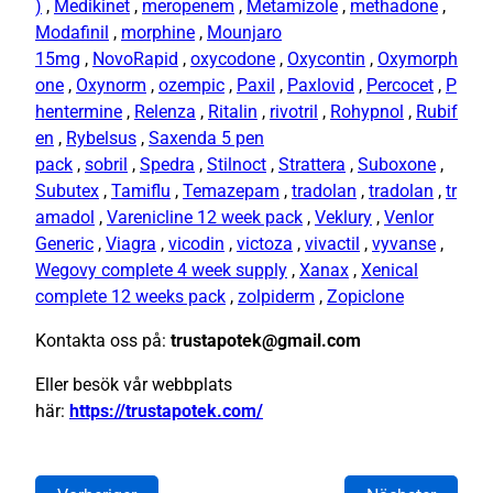
)
,
Medikinet
,
meropenem
,
Metamizole
,
methadone
,
Modafinil
,
morphine
,
Mounjaro
15mg
,
NovoRapid
,
oxycodone
,
Oxycontin
,
Oxymorph
one
,
Oxynorm
,
ozempic
,
Paxil
,
Paxlovid
,
Percocet
,
P
hentermine
,
Relenza
,
Ritalin
,
rivotril
,
Rohypnol
,
Rubif
en
,
Rybelsus
,
Saxenda 5 pen
pack
,
sobril
,
Spedra
,
Stilnoct
,
Strattera
,
Suboxone
,
Subutex
,
Tamiflu
,
Temazepam
,
tradolan
,
tradolan
,
tr
amadol
,
Varenicline 12 week pack
,
Veklury
,
Venlor
Generic
,
Viagra
,
vicodin
,
victoza
,
vivactil
,
vyvanse
,
Wegovy complete 4 week supply
,
Xanax
,
Xenical
complete 12 weeks pack
,
zolpiderm
,
Zopiclone
Kontakta oss på:
trustapotek@gmail.com
Eller besök vår webbplats
här:
https://trustapotek.com/