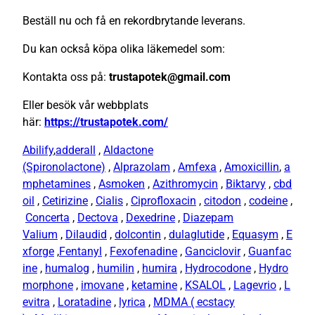
Beställ nu och få en rekordbrytande leverans.
Du kan också köpa olika läkemedel som:
Kontakta oss på:
trustapotek@gmail.com
Eller besök vår webbplats
här:
https://trustapotek.com/
Abilify
,
adderall
,
Aldactone
(Spironolactone)
,
Alprazolam
,
Amfexa
,
Amoxicillin
,
a
mphetamines
,
Asmoken
,
Azithromycin
,
Biktarvy
,
cbd
oil
,
Cetirizine
,
Cialis
,
Ciprofloxacin
,
citodon
,
codeine
,
Concerta
,
Dectova
,
Dexedrine
,
Diazepam
Valium
,
Dilaudid
,
dolcontin
,
dulaglutide
,
Equasym
,
E
xforge
,
Fentanyl
,
Fexofenadine
,
Ganciclovir
,
Guanfac
ine
,
humalog
,
humilin
,
humira
,
Hydrocodone
,
Hydro
morphone
,
imovane
,
ketamine
,
KSALOL
,
Lagevrio
,
L
evitra
,
Loratadine
,
lyrica
,
MDMA ( ecstacy