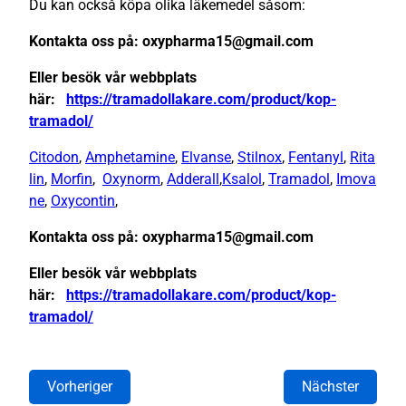
Du kan också köpa olika läkemedel såsom:
Kontakta oss på: oxypharma15@gmail.com
Eller besök vår webbplats
här:
https://tramadollakare.com/product/kop-
tramadol/
Citodon
,
Amphetamine
,
Elvanse
,
Stilnox
,
Fentanyl
,
Rita
lin
,
Morfin
,
Oxynorm
,
Adderall
,
Ksalol
,
Tramadol
,
Imova
ne
,
Oxycontin
,
Kontakta oss på: oxypharma15@gmail.com
Eller besök vår webbplats
här:
https://tramadollakare.com/product/kop-
tramadol/
Vorheriger
Nächster