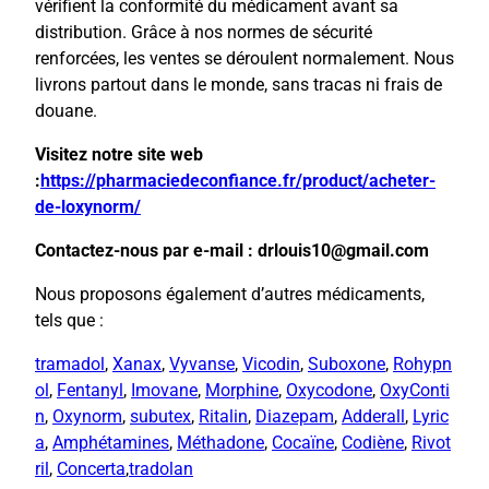
vérifient la conformité du médicament avant sa
distribution. Grâce à nos normes de sécurité
renforcées, les ventes se déroulent normalement. Nous
livrons partout dans le monde, sans tracas ni frais de
douane.
Visitez notre site web
:
https://pharmaciedeconfiance.fr/product/acheter-
de-loxynorm/
Contactez-nous par e-mail : drlouis10@gmail.com
Nous proposons également d’autres médicaments,
tels que :
tramadol
,
Xanax
,
Vyvanse
,
Vicodin
,
Suboxone
,
Rohypn
ol
,
Fentanyl
,
Imovane
,
Morphine
,
Oxycodone
,
OxyConti
n
,
Oxynorm
,
subutex
,
Ritalin
,
Diazepam
,
Adderall
,
Lyric
a
,
Amphétamines
,
Méthadone
,
Cocaïne
,
Codiène
,
Rivot
ril
,
Concerta
,
tradolan