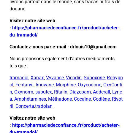
livrons partout dans le monde, sans tracas ni frais de
douane.
Visitez notre site web
:
https://pharmaciedeconfiance.fr/product/acheter-
du-tramadol/
Contactez-nous par e-mail : drlouis10@gmail.com
Nous proposons également d’autres médicaments,
tels que :
tramadol
,
Xanax
,
Vyvanse
,
Vicodin
,
Suboxone
,
Rohypn
ol
,
Fentanyl
,
Imovane
,
Morphine
,
Oxycodone
,
OxyConti
n
,
Oxynorm
,
subutex
,
Ritalin
,
Diazepam
,
Adderall
,
Lyric
a
,
Amphétamines
,
Méthadone
,
Cocaïne
,
Codiène
,
Rivot
ril
,
Concerta
,
tradolan
Visitez notre site web
:
https://pharmaciedeconfiance.fr/product/acheter-
du-tramadol/