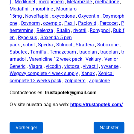
)
,
Medikinet
,
meropenem
,
Metamizole
,
methadone
,
Modafinil
,
morphine
,
Mounjaro
15mg
,
NovoRapid
,
oxycodone
,
Oxycontin
,
Oxymorph
one
,
Oxynorm
,
ozempic
,
Paxil
,
Paxlovid
,
Percocet
,
P
hentermine
,
Relenza
,
Ritalin
,
rivotril
,
Rohypnol
,
Rubif
en
,
Rybelsus
,
Saxenda 5 pen
pack
,
sobril
,
Spedra
,
Stilnoct
,
Strattera
,
Suboxone
,
Subutex
,
Tamiflu
,
Temazepam
,
tradolan
,
tradolan
,
tr
amadol
,
Varenicline 12 week pack
,
Veklury
,
Venlor
Generic
,
Viagra
,
vicodin
,
victoza
,
vivactil
,
vyvanse
,
Wegovy complete 4 week supply
,
Xanax
,
Xenical
complete 12 weeks pack
,
zolpiderm
,
Zopiclone
Contáctenos en:
trustapotek@gmail.com
O visite nuestra página web:
https://trustapotek.com/
Vorheriger
Nächster