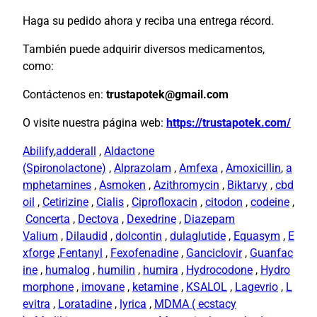
Haga su pedido ahora y reciba una entrega récord.
También puede adquirir diversos medicamentos,
como:
Contáctenos en:
trustapotek@gmail.com
O visite nuestra página web:
https://trustapotek.com/
Abilify
,
adderall
,
Aldactone
(Spironolactone)
,
Alprazolam
,
Amfexa
,
Amoxicillin
,
a
mphetamines
,
Asmoken
,
Azithromycin
,
Biktarvy
,
cbd
oil
,
Cetirizine
,
Cialis
,
Ciprofloxacin
,
citodon
,
codeine
,
Concerta
,
Dectova
,
Dexedrine
,
Diazepam
Valium
,
Dilaudid
,
dolcontin
,
dulaglutide
,
Equasym
,
E
xforge
,
Fentanyl
,
Fexofenadine
,
Ganciclovir
,
Guanfac
ine
,
humalog
,
humilin
,
humira
,
Hydrocodone
,
Hydro
morphone
,
imovane
,
ketamine
,
KSALOL
,
Lagevrio
,
L
evitra
,
Loratadine
,
lyrica
,
MDMA ( ecstacy