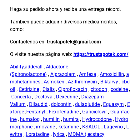
Haga su pedido ahora y reciba una entrega récord.
También puede adquirir diversos medicamentos,
como:
Contáctenos en:
trustapotek@gmail.com
O visite nuestra página web:
https://trustapotek.com/
Abilify
,
adderall
,
Aldactone
(Spironolactone)
,
Alprazolam
,
Amfexa
,
Amoxicillin
,
a
mphetamines
,
Asmoken
,
Azithromycin
,
Biktarvy
,
cbd
oil
,
Cetirizine
,
Cialis
,
Ciprofloxacin
,
citodon
,
codeine
,
Concerta
,
Dectova
,
Dexedrine
,
Diazepam
Valium
,
Dilaudid
,
dolcontin
,
dulaglutide
,
Equasym
,
E
xforge
,
Fentanyl
,
Fexofenadine
,
Ganciclovir
,
Guanfac
ine
,
humalog
,
humilin
,
humira
,
Hydrocodone
,
Hydro
morphone
,
imovane
,
ketamine
,
KSALOL
,
Lagevrio
,
L
evitra
,
Loratadine
,
lyrica
,
MDMA ( ecstacy