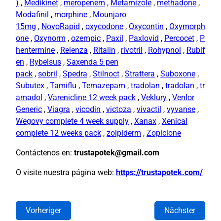
)
,
Medikinet
,
meropenem
,
Metamizole
,
methadone
,
Modafinil
,
morphine
,
Mounjaro
15mg
,
NovoRapid
,
oxycodone
,
Oxycontin
,
Oxymorph
one
,
Oxynorm
,
ozempic
,
Paxil
,
Paxlovid
,
Percocet
,
P
hentermine
,
Relenza
,
Ritalin
,
rivotril
,
Rohypnol
,
Rubif
en
,
Rybelsus
,
Saxenda 5 pen
pack
,
sobril
,
Spedra
,
Stilnoct
,
Strattera
,
Suboxone
,
Subutex
,
Tamiflu
,
Temazepam
,
tradolan
,
tradolan
,
tr
amadol
,
Varenicline 12 week pack
,
Veklury
,
Venlor
Generic
,
Viagra
,
vicodin
,
victoza
,
vivactil
,
vyvanse
,
Wegovy complete 4 week supply
,
Xanax
,
Xenical
complete 12 weeks pack
,
zolpiderm
,
Zopiclone
Contáctenos en:
trustapotek@gmail.com
O visite nuestra página web:
https://trustapotek.com/
Vorheriger
Nächster