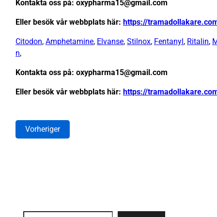
Kontakta oss på: oxypharma15@gmail.com
Eller besök vår webbplats här:
https://tramadollakare.co
Citodon
,
Amphetamine
,
Elvanse
,
Stilnox
,
Fentanyl
,
Ritalin
,
M
n
,
Kontakta oss på: oxypharma15@gmail.com
Eller besök vår webbplats här:
https://tramadollakare.co
Vorheriger
Search