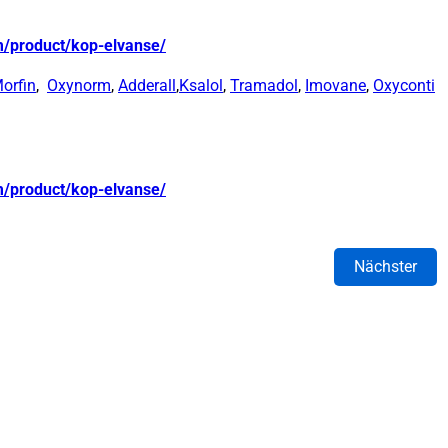
m/product/kop-elvanse/
orfin
,
Oxynorm
,
Adderall
,
Ksalol
,
Tramadol
,
Imovane
,
Oxyconti
m/product/kop-elvanse/
Nächster