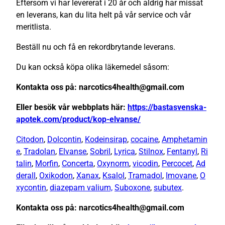
Eftersom vi har levererat i 20 år och aldrig har missat
en leverans, kan du lita helt på vår service och vår
meritlista.
Beställ nu och få en rekordbrytande leverans.
Du kan också köpa olika läkemedel såsom:
Kontakta oss på: narcotics4health@gmail.com
Eller besök vår webbplats här:
https://bastasvenska-
apotek.com/product/kop-elvanse/
Citodon
,
Dolcontin
,
Kodeinsirap
,
cocaine
,
Amphetamin
e
,
Tradolan
,
Elvanse
,
Sobril
,
Lyrica
,
Stilnox
,
Fentanyl
,
Ri
talin
,
Morfin
,
Concerta
,
Oxynorm
,
vicodin
,
Percocet
,
Ad
derall
,
Oxikodon
,
Xanax
,
Ksalol
,
Tramadol
,
Imovane
,
O
xycontin
,
diazepam valium,
Suboxone
,
subutex
.
Kontakta oss på: narcotics4health@gmail.com