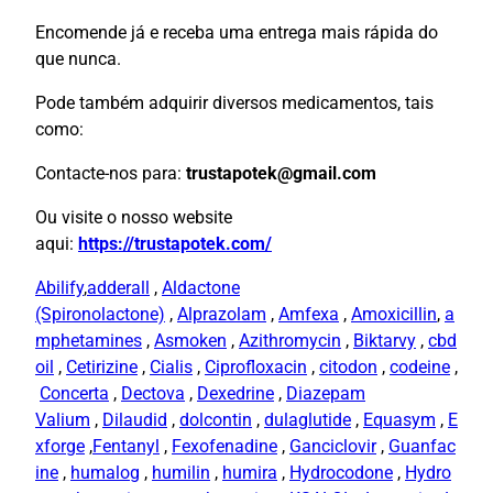
Encomende já e receba uma entrega mais rápida do
que nunca.
Pode também adquirir diversos medicamentos, tais
como:
Contacte-nos para:
trustapotek@gmail.com
Ou visite o nosso website
aqui:
https://trustapotek.com/
Abilify
,
adderall
,
Aldactone
(Spironolactone)
,
Alprazolam
,
Amfexa
,
Amoxicillin
,
a
mphetamines
,
Asmoken
,
Azithromycin
,
Biktarvy
,
cbd
oil
,
Cetirizine
,
Cialis
,
Ciprofloxacin
,
citodon
,
codeine
,
Concerta
,
Dectova
,
Dexedrine
,
Diazepam
Valium
,
Dilaudid
,
dolcontin
,
dulaglutide
,
Equasym
,
E
xforge
,
Fentanyl
,
Fexofenadine
,
Ganciclovir
,
Guanfac
ine
,
humalog
,
humilin
,
humira
,
Hydrocodone
,
Hydro