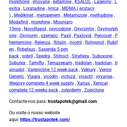
morphone
,
imovane
,
ketamine
,
KSALOL
,
Lagevrio
,
L
evitra
,
Loratadine
,
lyrica
,
MDMA ( ecstacy
)
,
Medikinet
,
meropenem
,
Metamizole
,
methadone
,
Modafinil
,
morphine
,
Mounjaro
15mg
,
NovoRapid
,
oxycodone
,
Oxycontin
,
Oxymorph
one
,
Oxynorm
,
ozempic
,
Paxil
,
Paxlovid
,
Percocet
,
P
hentermine
,
Relenza
,
Ritalin
,
rivotril
,
Rohypnol
,
Rubif
en
,
Rybelsus
,
Saxenda 5 pen
pack
,
sobril
,
Spedra
,
Stilnoct
,
Strattera
,
Suboxone
,
Subutex
,
Tamiflu
,
Temazepam
,
tradolan
,
tradolan
,
tr
amadol
,
Varenicline 12 week pack
,
Veklury
,
Venlor
Generic
,
Viagra
,
vicodin
,
victoza
,
vivactil
,
vyvanse
,
Wegovy complete 4 week supply
,
Xanax
,
Xenical
complete 12 weeks pack
,
zolpiderm
,
Zopiclone
Contacte-nos para:
trustapotek@gmail.com
Ou visite o nosso website
aqui:
https://trustapotek.com/