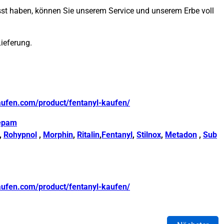
passt haben, können Sie unserem Service und unserem Erbe voll
Lieferung.
aufen.com/product/fentanyl-kaufen/
epam
,
Rohypnol
,
Morphin
,
Ritalin
,
Fentanyl
,
Stilnox
,
Metadon
,
Sub
aufen.com/product/fentanyl-kaufen/