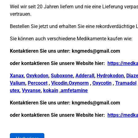
Weil wir seit 20 Jahren liefern und nie eine Lieferung ver
vertrauen.
Bestellen Sie jetzt und erhalten Sie eine rekordverdächtige 
Sie können auch verschiedene Medikamente kaufen wie:
Kontaktieren Sie uns unter:
kngmeds@gmail.com
oder kontaktieren Sie unsere Website hier:
https://medk
Xanax
,
Oxykodon
,
Suboxone
,
Adderall
,
Hydrokodon
,
Diaz
Valium
,
Percocet
,
Vicodin
,
Oxynorm
,
Oxycotin
,
Tramadol
utex
,
Vyvanse
,
kokain
,
amfetamine
Kontaktieren Sie uns unter:
kngmeds@gmail.com
oder kontaktieren Sie unsere Website hier:
https://medk