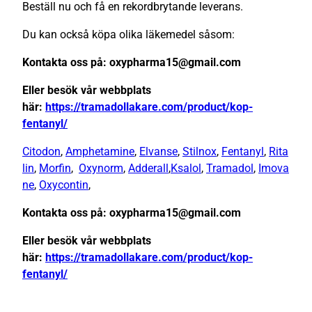
Beställ nu och få en rekordbrytande leverans.
Du kan också köpa olika läkemedel såsom:
Kontakta oss på: oxypharma15@gmail.com
Eller besök vår webbplats
här:
https://tramadollakare.com/product/kop-
fentanyl/
Citodon
,
Amphetamine
,
Elvanse
,
Stilnox
,
Fentanyl
,
Rita
lin
,
Morfin
,
Oxynorm
,
Adderall
,
Ksalol
,
Tramadol
,
Imova
ne
,
Oxycontin
,
Kontakta oss på: oxypharma15@gmail.com
Eller besök vår webbplats
här:
https://tramadollakare.com/product/kop-
fentanyl/