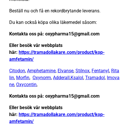
Beställ nu och få en rekordbrytande leverans.
Du kan också köpa olika läkemedel såsom:
Kontakta oss på: oxypharma15@gmail.com
Eller besök vår webbplats
här:
https://tramadollakare.com/product/kop-
amfetamin/
Citodon
,
Amphetamine
,
Elvanse
,
Stilnox
,
Fentanyl
,
Rita
lin
,
Morfin
,
Oxynorm
,
Adderall
,
Ksalol
,
Tramadol
,
Imova
ne
,
Oxycontin
,
Kontakta oss på: oxypharma15@gmail.com
Eller besök vår webbplats
här:
https://tramadollakare.com/product/kop-
amfetamin/