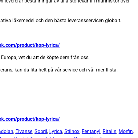
 levererar beställningar av alla storlekar till människor över
itativa läkemedel och den bästa leveransservicen globalt.
ek.com/product/kop-lyrica/
Europa, vet du att de köpte dem från oss.
erans, kan du lita helt på vår service och vår meritlista.
ek.com/product/kop-lyrica/
adolan
,
Elvanse
,
Sobril
,
Lyrica
,
Stilnox
,
Fentanyl
,
Ritalin
,
Morfin
,