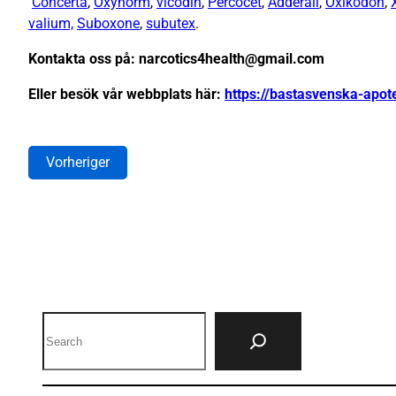
Concerta
,
Oxynorm
,
vicodin
,
Percocet
,
Adderall
,
Oxikodon
,
valium,
Suboxone
,
subutex
.
Kontakta oss på: narcotics4health@gmail.com
Eller besök vår webbplats här:
https://bastasvenska-apot
Vorheriger
Search