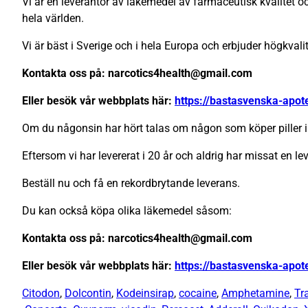
Vi är en leverantör av läkemedel av farmaceutisk kvalitet och
hela världen.
Vi är bäst i Sverige och i hela Europa och erbjuder högkval
Kontakta oss på: narcotics4health@gmail.com
Eller besök vår webbplats här:
https://bastasvenska-apot
Om du någonsin har hört talas om någon som köper piller i 
Eftersom vi har levererat i 20 år och aldrig har missat en lev
Beställ nu och få en rekordbrytande leverans.
Du kan också köpa olika läkemedel såsom:
Kontakta oss på: narcotics4health@gmail.com
Eller besök vår webbplats här:
https://bastasvenska-apot
Citodon
,
Dolcontin
,
Kodeinsirap
,
cocaine
,
Amphetamine
,
Tr