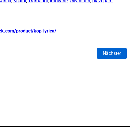
Xanax
,
Ksalol
,
Tramadol
,
Imovane
,
Oxycontin
,
diazepam
ek.com/product/kop-lyrica/
Nächster