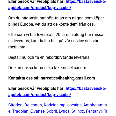
Eller besök vår webbplats här:
https://bastasvenska-
apotek.com/product/kop-vicodin/
Om du någonsin har hört talas om någon som köper
piller i Europa, vet du att de köpte dem från oss.
Eftersom vi har levererat i 20 år och aldrig har missat
en leverans, kan du lita helt på vår service och vår
meritlista.
Beställ nu och få en rekordbrytande leverans.
Du kan också köpa olika läkemedel såsom:
Kontakta oss på: narcotics4health@gmail.com
Eller besök vår webbplats här:
https://bastasvenska-
apotek.com/product/kop-vicodin/
Citodon
,
Dolcontin
,
Kodeinsirap
,
cocaine
,
Amphetamin
e
,
Tradolan
,
Elvanse
,
Sobril
,
Lyrica
,
Stilnox
,
Fentanyl
,
Ri