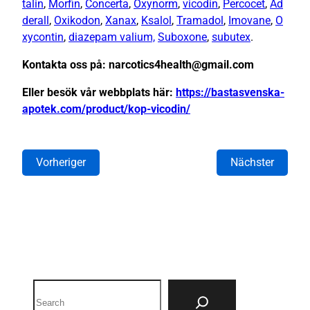
talin
,
Morfin
,
Concerta
,
Oxynorm
,
vicodin
,
Percocet
,
Ad
derall
,
Oxikodon
,
Xanax
,
Ksalol
,
Tramadol
,
Imovane
,
O
xycontin
,
diazepam valium,
Suboxone
,
subutex
.
Kontakta oss på: narcotics4health@gmail.com
Eller besök vår webbplats här:
https://bastasvenska-
apotek.com/product/kop-vicodin/
Vorheriger
Nächster
Search