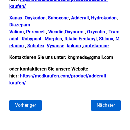
kaufen/
Xanax
,
Oxykodon
,
Suboxone
,
Adderall
,
Hydrokodon
,
Diazepam
Valium
,
Percocet
,
Vicodin
,
Oxynorm
,
Oxycotin
,
Tram
adol
,
Rohypnol
,
Morphin
,
Ritalin
,
Fentanyl
,
Stilnox
,
M
etadon
,
Subutex
,
Vyvanse
,
kokain
,
amfetamine
Kontaktieren Sie uns unter:
kngmeds@gmail.com
oder kontaktieren Sie unsere Website
hier:
https://medkaufen.com/product/adderall-
kaufen/
Vorheriger
Nächster