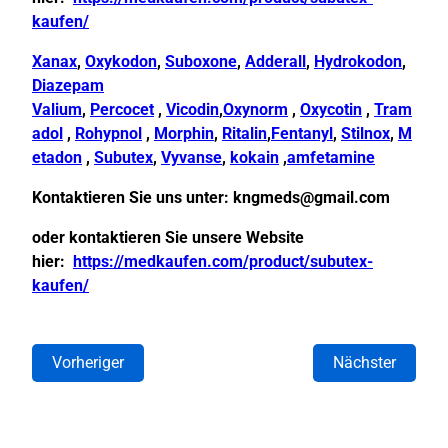
kaufen/
Xanax
,
Oxykodon
,
Suboxone
,
Adderall
,
Hydrokodon
,
Diazepam
Valium
,
Percocet
,
Vicodin
,
Oxynorm
,
Oxycotin
,
Tram
adol
,
Rohypnol
,
Morphin
,
Ritalin
,
Fentanyl
,
Stilnox
,
M
etadon
,
Subutex
,
Vyvanse
,
kokain
,
amfetamine
Kontaktieren Sie uns unter:
kngmeds@gmail.com
oder kontaktieren Sie unsere Website
hier:
https://medkaufen.com/product/subutex-
kaufen/
Vorheriger
Nächster