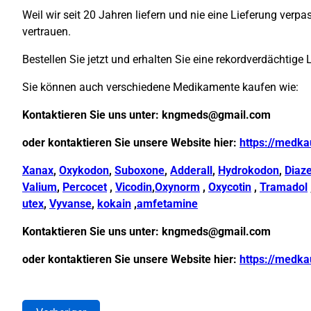
Weil wir seit 20 Jahren liefern und nie eine Lieferung ver
vertrauen.
Bestellen Sie jetzt und erhalten Sie eine rekordverdächtige 
Sie können auch verschiedene Medikamente kaufen wie:
Kontaktieren Sie uns unter:
kngmeds@gmail.com
oder kontaktieren Sie unsere Website hier:
https://medka
Xanax
,
Oxykodon
,
Suboxone
,
Adderall
,
Hydrokodon
,
Diaz
Valium
,
Percocet
,
Vicodin
,
Oxynorm
,
Oxycotin
,
Tramadol
utex
,
Vyvanse
,
kokain
,
amfetamine
Kontaktieren Sie uns unter:
kngmeds@gmail.com
oder kontaktieren Sie unsere Website hier:
https://medka