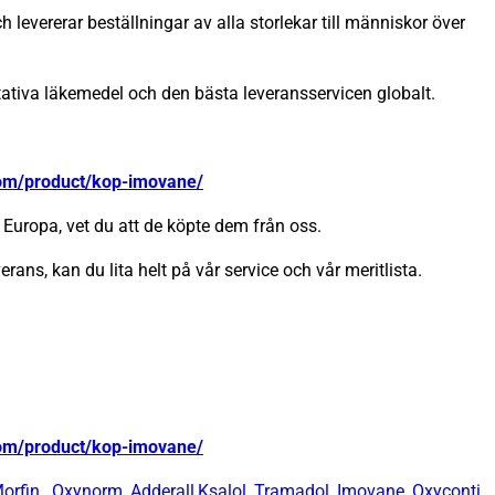
 levererar beställningar av alla storlekar till människor över
itativa läkemedel och den bästa leveransservicen globalt.
com/product/kop-imovane/
Europa, vet du att de köpte dem från oss.
erans, kan du lita helt på vår service och vår meritlista.
com/product/kop-imovane/
orfin
,
Oxynorm
,
Adderall
,
Ksalol
,
Tramadol
,
Imovane
,
Oxyconti