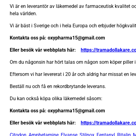
Vi är en leverantör av läkemedel av farmaceutisk kvalitet och
hela världen.
Vi är bäst i Sverige och i hela Europa och erbjuder högkval
Kontakta oss på: oxypharma15@gmail.com
Eller besök vår webbplats här:
https://tramadollakare.
Om du någonsin har hört talas om någon som köper piller i 
Eftersom vi har levererat i 20 år och aldrig har missat en lev
Beställ nu och få en rekordbrytande leverans.
Du kan också köpa olika läkemedel såsom:
Kontakta oss på: oxypharma15@gmail.com
Eller besök vår webbplats här:
https://tramadollakare.
Citodon
,
Amphetamine
,
Elvanse
,
Stilnox
,
Fentanyl
,
Ritalin
,
M