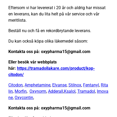
Eftersom vi har levererat i 20 år och aldrig har missat
en leverans, kan du lita helt på vår service och vår
meritlista.
Beställ nu och få en rekordbrytande leverans.
Du kan också köpa olika läkemedel såsom:
Kontakta oss på: oxypharma15@gmail.com
Eller besök vår webbplats
här:
https://tramadollakare.com/product/kop-
citodon/
Citodon
,
Amphetamine
,
Elvanse
,
Stilnox
,
Fentanyl
,
Rita
lin
,
Morfin
,
Oxynorm
,
Adderall
,
Ksalol
,
Tramadol
,
Imova
ne
,
Oxycontin
,
Kontakta oss på: oxypharma15@gmail.com