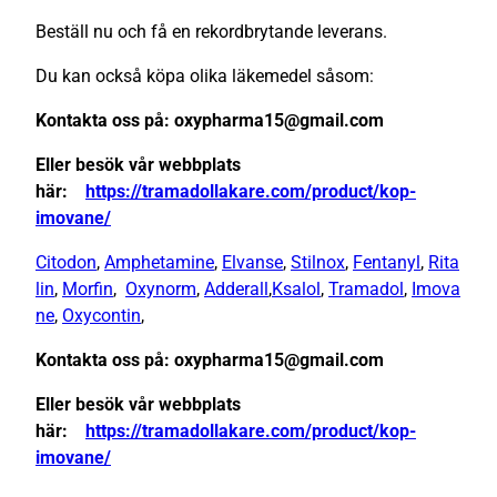
Beställ nu och få en rekordbrytande leverans.
Du kan också köpa olika läkemedel såsom:
Kontakta oss på: oxypharma15@gmail.com
Eller besök vår webbplats
här:
https://tramadollakare.com/product/kop-
imovane/
Citodon
,
Amphetamine
,
Elvanse
,
Stilnox
,
Fentanyl
,
Rita
lin
,
Morfin
,
Oxynorm
,
Adderall
,
Ksalol
,
Tramadol
,
Imova
ne
,
Oxycontin
,
Kontakta oss på: oxypharma15@gmail.com
Eller besök vår webbplats
här:
https://tramadollakare.com/product/kop-
imovane/