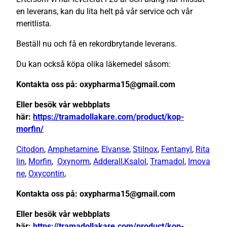
en leverans, kan du lita helt på vår service och vår
meritlista.
Beställ nu och få en rekordbrytande leverans.
Du kan också köpa olika läkemedel såsom:
Kontakta oss på: oxypharma15@gmail.com
Eller besök vår webbplats
här:
https://tramadollakare.com/product/kop-
morfin/
Citodon
,
Amphetamine
,
Elvanse
,
Stilnox
,
Fentanyl
,
Rita
lin
,
Morfin
,
Oxynorm
,
Adderall
,
Ksalol
,
Tramadol
,
Imova
ne
,
Oxycontin
,
Kontakta oss på: oxypharma15@gmail.com
Eller besök vår webbplats
här:
https://tramadollakare.com/product/kop-