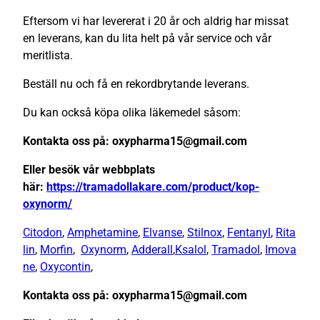
Eftersom vi har levererat i 20 år och aldrig har missat
en leverans, kan du lita helt på vår service och vår
meritlista.
Beställ nu och få en rekordbrytande leverans.
Du kan också köpa olika läkemedel såsom:
Kontakta oss på: oxypharma15@gmail.com
Eller besök vår webbplats
här:
https://tramadollakare.com/product/kop-
oxynorm/
Citodon
,
Amphetamine
,
Elvanse
,
Stilnox
,
Fentanyl
,
Rita
lin
,
Morfin
,
Oxynorm
,
Adderall
,
Ksalol
,
Tramadol
,
Imova
ne
,
Oxycontin
,
Kontakta oss på: oxypharma15@gmail.com