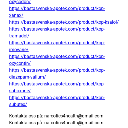
oxycodon/
https://bastasvenska-apotek.com/product/kop-
xanax/
https://bastasvenska-apotek.com/product/kop-ksalol/
https://bastasvenska-apotek.com/product/kop-
tramadol/
https://bastasvenska-apotek.com/product/kop-
imovane/
https://bastasvenska-apotek.com/product/kop-
oxycontin/
https://bastasvenska-apotek.com/product/kop-
diazepam-valium/
https://bastasvenska-apotek.com/product/kop-
suboxone/
https://bastasvenska-apotek.com/product/kop-
subutex/
Kontakta oss på: narcotics4health@gmail.com
Kontakta oss på: narcotics4health@gmail.com