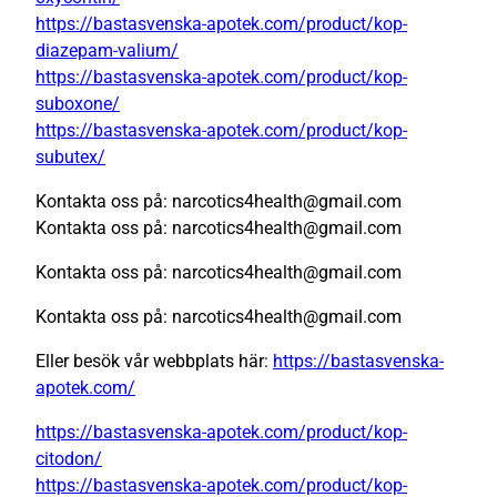
https://bastasvenska-apotek.com/product/kop-
diazepam-valium/
https://bastasvenska-apotek.com/product/kop-
suboxone/
https://bastasvenska-apotek.com/product/kop-
subutex/
Kontakta oss på: narcotics4health@gmail.com
Kontakta oss på: narcotics4health@gmail.com
Kontakta oss på: narcotics4health@gmail.com
Kontakta oss på: narcotics4health@gmail.com
Eller besök vår webbplats här:
https://bastasvenska-
apotek.com/
https://bastasvenska-apotek.com/product/kop-
citodon/
https://bastasvenska-apotek.com/product/kop-