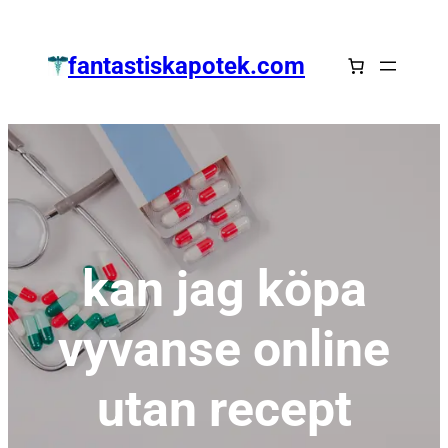
Zum
Inhalt
fantastiskapotek.com
springen
kan jag köpa
vyvanse online
utan recept