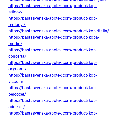
https://bastasvenska-apotek.com/product/kop-
stilnox/
https://bastasvenska-apotek.com/product/kop-
fentanyl/
https://bastasvenska-apotek.com/product/kop-ritalin/
https://bastasvenska-apotek.com/product/kopa-
morfin/
https://bastasvenska-apotek.com/product/kop-
concerta/
https://bastasvenska-apotek.com/product/kop-
oxynorm/
https://bastasvenska-apotek.com/product/kop-
vicodin/
https://bastasvenska-apotek.com/product/kop-
percocet/
https://bastasvenska-apotek.com/product/kop-
adderall/
https://bastasvenska-apotek.com/product/kop-