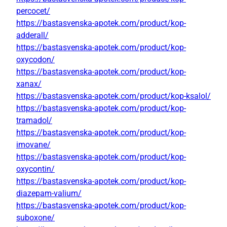
percocet/
https://bastasvenska-apotek.com/product/kop-
adderall/
https://bastasvenska-apotek.com/product/kop-
oxycodon/
https://bastasvenska-apotek.com/product/kop-
xanax/
https://bastasvenska-apotek.com/product/kop-ksalol/
https://bastasvenska-apotek.com/product/kop-
tramadol/
https://bastasvenska-apotek.com/product/kop-
imovane/
https://bastasvenska-apotek.com/product/kop-
oxycontin/
https://bastasvenska-apotek.com/product/kop-
diazepam-valium/
https://bastasvenska-apotek.com/product/kop-
suboxone/