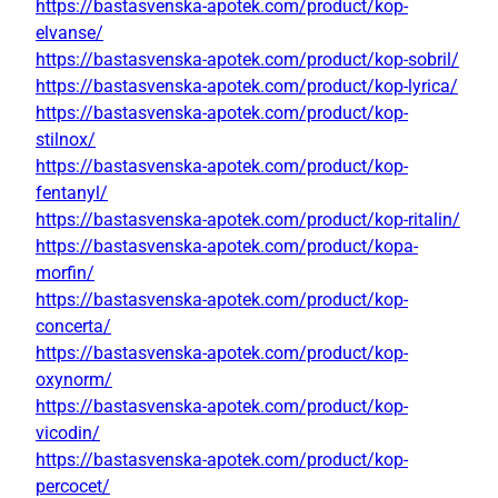
https://bastasvenska-apotek.com/product/kop-
elvanse/
https://bastasvenska-apotek.com/product/kop-sobril/
https://bastasvenska-apotek.com/product/kop-lyrica/
https://bastasvenska-apotek.com/product/kop-
stilnox/
https://bastasvenska-apotek.com/product/kop-
fentanyl/
https://bastasvenska-apotek.com/product/kop-ritalin/
https://bastasvenska-apotek.com/product/kopa-
morfin/
https://bastasvenska-apotek.com/product/kop-
concerta/
https://bastasvenska-apotek.com/product/kop-
oxynorm/
https://bastasvenska-apotek.com/product/kop-
vicodin/
https://bastasvenska-apotek.com/product/kop-
percocet/