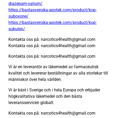
diazepam-valium/
https://bastasvenska-apotek.com/product/kop-
suboxone/
https://bastasvenska-apotek.com/product/kop-
subutex/
Kontakta oss på: narcotics4health@gmail.com
Kontakta oss på: narcotics4health@gmail.com
Kontakta oss på: narcotics4health@gmail.com
Vi är en leverantör av läkemedel av farmaceutisk
kvalitet och levererar beställningar av alla storlekar till
människor över hela världen.
Vi är bäst i Sverige och i hela Europa och erbjuder
högkvalitativa läkemedel och den bästa
leveransservicen globalt.
Kontakta oss på: narcotics4health@gmail.com