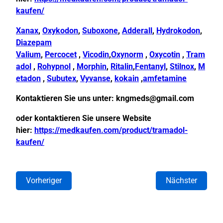
kaufen/
Xanax
,
Oxykodon
,
Suboxone
,
Adderall
,
Hydrokodon
,
Diazepam
Valium
,
Percocet
,
Vicodin
,
Oxynorm
,
Oxycotin
,
Tram
adol
,
Rohypnol
,
Morphin
,
Ritalin
,
Fentanyl
,
Stilnox
,
M
etadon
,
Subutex
,
Vyvanse
,
kokain
,
amfetamine
Kontaktieren Sie uns unter:
kngmeds@gmail.com
oder kontaktieren Sie unsere Website
hier:
https://medkaufen.com/product/tramadol-
kaufen/
Vorheriger
Nächster