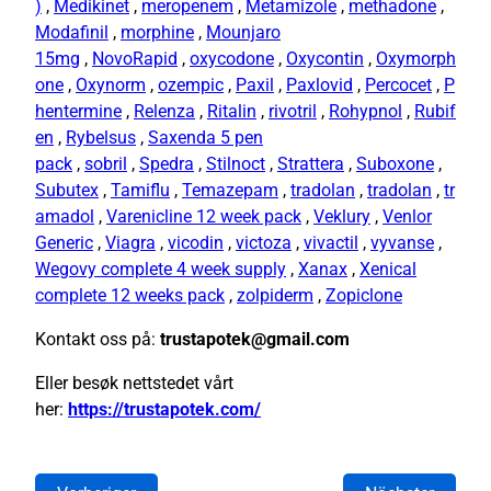
)
,
Medikinet
,
meropenem
,
Metamizole
,
methadone
,
Modafinil
,
morphine
,
Mounjaro
15mg
,
NovoRapid
,
oxycodone
,
Oxycontin
,
Oxymorph
one
,
Oxynorm
,
ozempic
,
Paxil
,
Paxlovid
,
Percocet
,
P
hentermine
,
Relenza
,
Ritalin
,
rivotril
,
Rohypnol
,
Rubif
en
,
Rybelsus
,
Saxenda 5 pen
pack
,
sobril
,
Spedra
,
Stilnoct
,
Strattera
,
Suboxone
,
Subutex
,
Tamiflu
,
Temazepam
,
tradolan
,
tradolan
,
tr
amadol
,
Varenicline 12 week pack
,
Veklury
,
Venlor
Generic
,
Viagra
,
vicodin
,
victoza
,
vivactil
,
vyvanse
,
Wegovy complete 4 week supply
,
Xanax
,
Xenical
complete 12 weeks pack
,
zolpiderm
,
Zopiclone
Kontakt oss på:
trustapotek@gmail.com
Eller besøk nettstedet vårt
her:
https://trustapotek.com/