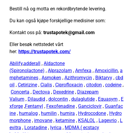
Bestill nå og motta en rekordbrytende levering.
Du kan også kjøpe forskjellige medisiner som:
Kontakt oss på:
trustapotek@gmail.com
Eller besøk nettstedet vårt
her:
https://trustapotek.com/
Abilify
,
adderall
,
Aldactone
(Spironolactone)
,
Alprazolam
,
Amfexa
,
Amoxicillin
,
a
mphetamines
,
Asmoken
,
Azithromycin
,
Biktarvy
,
cbd
oil
,
Cetirizine
,
Cialis
,
Ciprofloxacin
,
citodon
,
codeine
,
Concerta
,
Dectova
,
Dexedrine
,
Diazepam
Valium
,
Dilaudid
,
dolcontin
,
dulaglutide
,
Equasym
,
E
xforge
,
Fentanyl
,
Fexofenadine
,
Ganciclovir
,
Guanfac
ine
,
humalog
,
humilin
,
humira
,
Hydrocodone
,
Hydro
morphone
,
imovane
,
ketamine
,
KSALOL
,
Lagevrio
,
L
evitra
,
Loratadine
,
lyrica
,
MDMA ( ecstacy