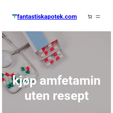
Zum
Inhalt
fantastiskapotek.com
springen
kjøp amfetamin
uten resept