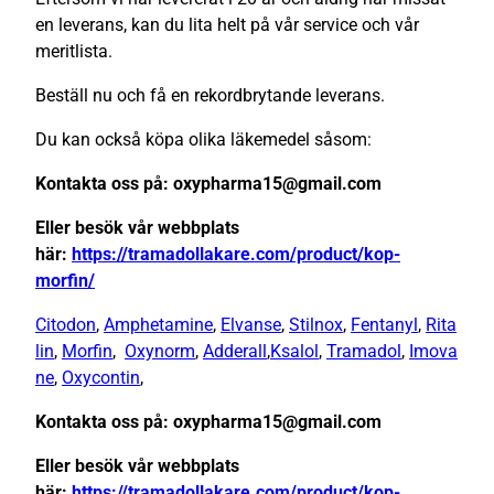
en leverans, kan du lita helt på vår service och vår
meritlista.
Beställ nu och få en rekordbrytande leverans.
Du kan också köpa olika läkemedel såsom:
Kontakta oss på: oxypharma15@gmail.com
Eller besök vår webbplats
här:
https://tramadollakare.com/product/kop-
morfin/
Citodon
,
Amphetamine
,
Elvanse
,
Stilnox
,
Fentanyl
,
Rita
lin
,
Morfin
,
Oxynorm
,
Adderall
,
Ksalol
,
Tramadol
,
Imova
ne
,
Oxycontin
,
Kontakta oss på: oxypharma15@gmail.com
Eller besök vår webbplats
här:
https://tramadollakare.com/product/kop-