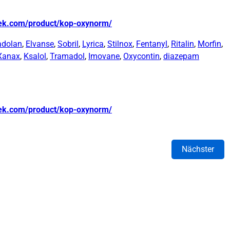
tek.com/product/kop-oxynorm/
adolan
,
Elvanse
,
Sobril
,
Lyrica
,
Stilnox
,
Fentanyl
,
Ritalin
,
Morfin
,
Xanax
,
Ksalol
,
Tramadol
,
Imovane
,
Oxycontin
,
diazepam
tek.com/product/kop-oxynorm/
Nächster