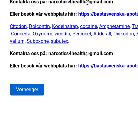
Kontakta oss på: narcotics4health@gmail.com
Eller besök vår webbplats här:
https://bastasvenska-apo
Citodon
,
Dolcontin
,
Kodeinsirap
,
cocaine
,
Amphetamine
,
Tr
Concerta
,
Oxynorm
,
vicodin
,
Percocet
,
Adderall
,
Oxikodon
,
valium,
Suboxone
,
subutex
.
Kontakta oss på: narcotics4health@gmail.com
Eller besök vår webbplats här:
https://bastasvenska-apo
Vorheriger