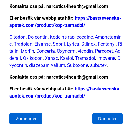
Kontakta oss på: narcotics4health@gmail.com
Eller besök vår webbplats här:
https://bastasvenska-
apotek.com/product/kop-tramadol/
Citodon
,
Dolcontin
,
Kodeinsirap
,
cocaine
,
Amphetamin
e
,
Tradolan
,
Elvanse
,
Sobril
,
Lyrica
,
Stilnox
,
Fentanyl
,
Ri
talin
,
Morfin
,
Concerta
,
Oxynorm
,
vicodin
,
Percocet
,
Ad
derall
,
Oxikodon
,
Xanax
,
Ksalol
,
Tramadol
,
Imovane
,
O
xycontin
,
diazepam valium,
Suboxone
,
subutex
.
Kontakta oss på: narcotics4health@gmail.com
Eller besök vår webbplats här:
https://bastasvenska-
apotek.com/product/kop-tramadol/
Vorheriger
Nächster