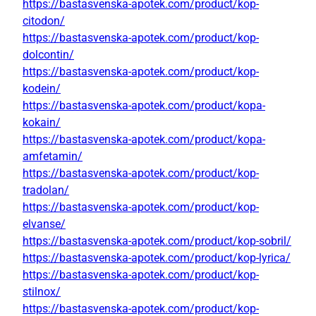
https://bastasvenska-apotek.com/product/kop-
citodon/
https://bastasvenska-apotek.com/product/kop-
dolcontin/
https://bastasvenska-apotek.com/product/kop-
kodein/
https://bastasvenska-apotek.com/product/kopa-
kokain/
https://bastasvenska-apotek.com/product/kopa-
amfetamin/
https://bastasvenska-apotek.com/product/kop-
tradolan/
https://bastasvenska-apotek.com/product/kop-
elvanse/
https://bastasvenska-apotek.com/product/kop-sobril/
https://bastasvenska-apotek.com/product/kop-lyrica/
https://bastasvenska-apotek.com/product/kop-
stilnox/
https://bastasvenska-apotek.com/product/kop-