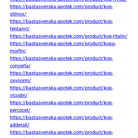
https://bastasvenska-apotek.com/product/kop-
stilnox/
https://bastasvenska-apotek.com/product/kop-
fentanyl/
https://bastasvenska-apotek.com/product/kop-ritalin/
https://bastasvenska-apotek.com/product/kopa-
morfin/
https://bastasvenska-apotek.com/product/kop-
concerta/
https://bastasvenska-apotek.com/product/kop-
oxynorm/
https://bastasvenska-apotek.com/product/kop-
vicodin/
https://bastasvenska-apotek.com/product/kop-
percocet/
https://bastasvenska-apotek.com/product/kop-
adderall/
https://bastasvenska-apotek.com/product/kop-