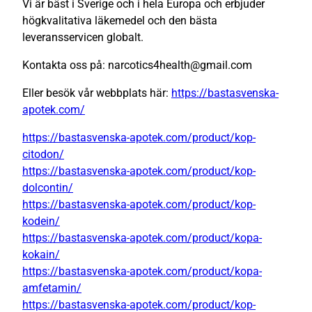
Vi är bäst i Sverige och i hela Europa och erbjuder
högkvalitativa läkemedel och den bästa
leveransservicen globalt.
Kontakta oss på: narcotics4health@gmail.com
Eller besök vår webbplats här:
https://bastasvenska-
apotek.com/
https://bastasvenska-apotek.com/product/kop-
citodon/
https://bastasvenska-apotek.com/product/kop-
dolcontin/
https://bastasvenska-apotek.com/product/kop-
kodein/
https://bastasvenska-apotek.com/product/kopa-
kokain/
https://bastasvenska-apotek.com/product/kopa-
amfetamin/
https://bastasvenska-apotek.com/product/kop-