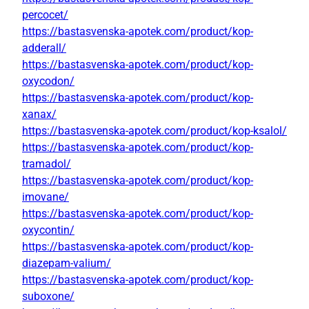
percocet/
https://bastasvenska-apotek.com/product/kop-
adderall/
https://bastasvenska-apotek.com/product/kop-
oxycodon/
https://bastasvenska-apotek.com/product/kop-
xanax/
https://bastasvenska-apotek.com/product/kop-ksalol/
https://bastasvenska-apotek.com/product/kop-
tramadol/
https://bastasvenska-apotek.com/product/kop-
imovane/
https://bastasvenska-apotek.com/product/kop-
oxycontin/
https://bastasvenska-apotek.com/product/kop-
diazepam-valium/
https://bastasvenska-apotek.com/product/kop-
suboxone/