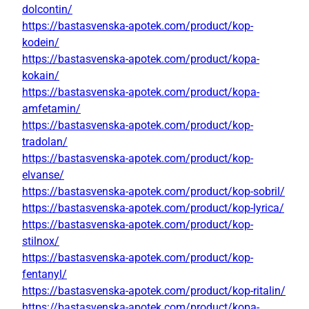
dolcontin/
https://bastasvenska-apotek.com/product/kop-
kodein/
https://bastasvenska-apotek.com/product/kopa-
kokain/
https://bastasvenska-apotek.com/product/kopa-
amfetamin/
https://bastasvenska-apotek.com/product/kop-
tradolan/
https://bastasvenska-apotek.com/product/kop-
elvanse/
https://bastasvenska-apotek.com/product/kop-sobril/
https://bastasvenska-apotek.com/product/kop-lyrica/
https://bastasvenska-apotek.com/product/kop-
stilnox/
https://bastasvenska-apotek.com/product/kop-
fentanyl/
https://bastasvenska-apotek.com/product/kop-ritalin/
https://bastasvenska-apotek.com/product/kopa-