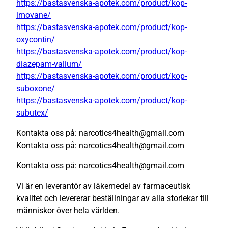
https://bastasvenska-apotek.com/product/kop-
imovane/
https://bastasvenska-apotek.com/product/kop-
oxycontin/
https://bastasvenska-apotek.com/product/kop-
diazepam-valium/
https://bastasvenska-apotek.com/product/kop-
suboxone/
https://bastasvenska-apotek.com/product/kop-
subutex/
Kontakta oss på: narcotics4health@gmail.com
Kontakta oss på: narcotics4health@gmail.com
Kontakta oss på: narcotics4health@gmail.com
Vi är en leverantör av läkemedel av farmaceutisk
kvalitet och levererar beställningar av alla storlekar till
människor över hela världen.