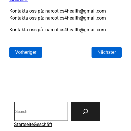
Kontakta oss på: narcotics4health@gmail.com
Kontakta oss på: narcotics4health@gmail.com
Kontakta oss på: narcotics4health@gmail.com
Vorheriger
Nächster
Search
Startseite
Geschäft