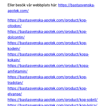
Eller besök vår webbplats här:
https://bastasvenska-
apotek.com/
https://bastasvenska-apotek.com/product/kop-
citodon/
https://bastasvenska-apotek.com/product/kop-
dolcontin/
https://bastasvenska-apotek.com/product/kop-
kodein/
https://bastasvenska-apotek.com/product/kopa-
kokain/
https://bastasvenska-apotek.com/product/kopa-
amfetamin/
https://bastasvenska-apotek.com/product/kop-
tradolan/
https://bastasvenska-apotek.com/product/kop-
elvanse/
https://bastasvenska-apotek.com/product/kop-sobril/
https://bastasvenska-apotek.com/product/kop-lyrica/