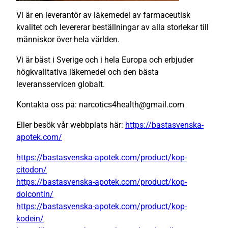
Vi är en leverantör av läkemedel av farmaceutisk
kvalitet och levererar beställningar av alla storlekar till
människor över hela världen.
Vi är bäst i Sverige och i hela Europa och erbjuder
högkvalitativa läkemedel och den bästa
leveransservicen globalt.
Kontakta oss på: narcotics4health@gmail.com
Eller besök vår webbplats här:
https://bastasvenska-
apotek.com/
https://bastasvenska-apotek.com/product/kop-
citodon/
https://bastasvenska-apotek.com/product/kop-
dolcontin/
https://bastasvenska-apotek.com/product/kop-
kodein/