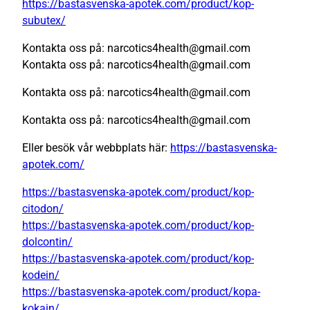
https://bastasvenska-apotek.com/product/kop-
subutex/
Kontakta oss på: narcotics4health@gmail.com
Kontakta oss på: narcotics4health@gmail.com
Kontakta oss på: narcotics4health@gmail.com
Kontakta oss på: narcotics4health@gmail.com
Eller besök vår webbplats här:
https://bastasvenska-
apotek.com/
https://bastasvenska-apotek.com/product/kop-
citodon/
https://bastasvenska-apotek.com/product/kop-
dolcontin/
https://bastasvenska-apotek.com/product/kop-
kodein/
https://bastasvenska-apotek.com/product/kopa-
kokain/