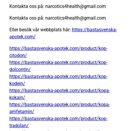
Kontakta oss på: narcotics4health@gmail.com
Kontakta oss på: narcotics4health@gmail.com
Eller besök vår webbplats här:
https://bastasvenska-
apotek.com/
https://bastasvenska-apotek.com/product/kop-
citodon/
https://bastasvenska-apotek.com/product/kop-
dolcontin/
https://bastasvenska-apotek.com/product/kop-
kodein/
https://bastasvenska-apotek.com/product/kopa-
kokain/
https://bastasvenska-apotek.com/product/kopa-
amfetamin/
https://bastasvenska-apotek.com/product/kop-
tradolan/