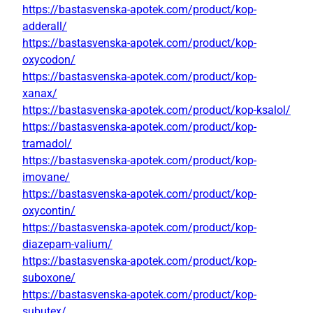
https://bastasvenska-apotek.com/product/kop-
adderall/
https://bastasvenska-apotek.com/product/kop-
oxycodon/
https://bastasvenska-apotek.com/product/kop-
xanax/
https://bastasvenska-apotek.com/product/kop-ksalol/
https://bastasvenska-apotek.com/product/kop-
tramadol/
https://bastasvenska-apotek.com/product/kop-
imovane/
https://bastasvenska-apotek.com/product/kop-
oxycontin/
https://bastasvenska-apotek.com/product/kop-
diazepam-valium/
https://bastasvenska-apotek.com/product/kop-
suboxone/
https://bastasvenska-apotek.com/product/kop-
subutex/