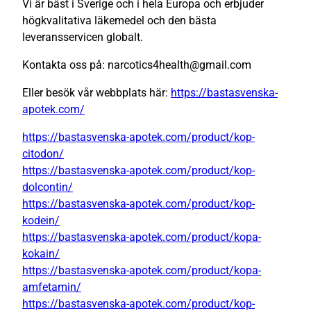
Vi är bäst i Sverige och i hela Europa och erbjuder
högkvalitativa läkemedel och den bästa
leveransservicen globalt.
Kontakta oss på: narcotics4health@gmail.com
Eller besök vår webbplats här:
https://bastasvenska-
apotek.com/
https://bastasvenska-apotek.com/product/kop-
citodon/
https://bastasvenska-apotek.com/product/kop-
dolcontin/
https://bastasvenska-apotek.com/product/kop-
kodein/
https://bastasvenska-apotek.com/product/kopa-
kokain/
https://bastasvenska-apotek.com/product/kopa-
amfetamin/
https://bastasvenska-apotek.com/product/kop-