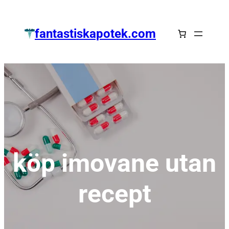
Zum
Inhalt
fantastiskapotek.com
springen
köp imovane utan
recept