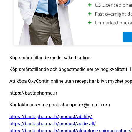
Köp smärtstillande medel säkert online
Köp smärtstillande och ångestmediciner av hög kvalitet till 
Att köpa OxyContin online utan recept har blivit mycket pop
https://bastapharma.fr
Kontakta oss via e-post: stadapotek@gmail.com
https://bastapharma.fr/product/abilify/
https://bastapharma.fr/product/adderall/
https://bastapharma.fr/product/aldactone-spironolactone/