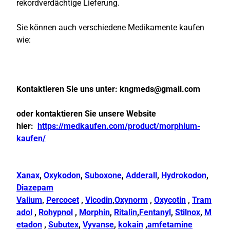
rekordverdächtige Lieferung.
Sie können auch verschiedene Medikamente kaufen
wie:
Kontaktieren Sie uns unter:
kngmeds@gmail.com
oder kontaktieren Sie unsere Website
hier:
https://medkaufen.com/product/morphium-
kaufen/
Xanax
,
Oxykodon
,
Suboxone
,
Adderall
,
Hydrokodon
,
Diazepam
Valium
,
Percocet
,
Vicodin
,
Oxynorm
,
Oxycotin
,
Tram
adol
,
Rohypnol
,
Morphin
,
Ritalin
,
Fentanyl
,
Stilnox
,
M
etadon
,
Subutex
,
Vyvanse
,
kokain
,
amfetamine