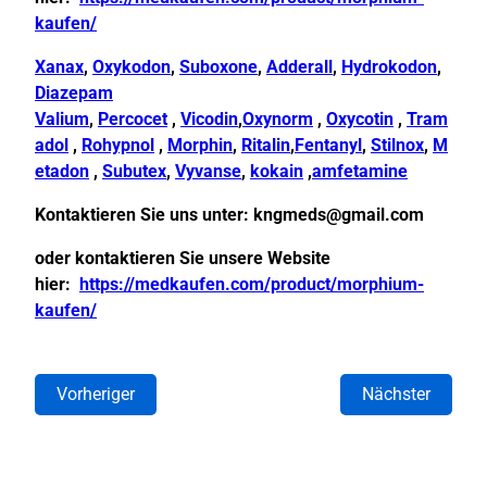
kaufen/
Xanax
,
Oxykodon
,
Suboxone
,
Adderall
,
Hydrokodon
,
Diazepam
Valium
,
Percocet
,
Vicodin
,
Oxynorm
,
Oxycotin
,
Tram
adol
,
Rohypnol
,
Morphin
,
Ritalin
,
Fentanyl
,
Stilnox
,
M
etadon
,
Subutex
,
Vyvanse
,
kokain
,
amfetamine
Kontaktieren Sie uns unter:
kngmeds@gmail.com
oder kontaktieren Sie unsere Website
hier:
https://medkaufen.com/product/morphium-
kaufen/
Vorheriger
Nächster